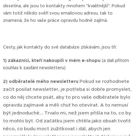
desetina, ale jsou to kontakty mnohem "kvalitnější". Pokud
vám totiž někdo svěří svou emailovou adresu, tak to
znamená, že ho vaše práce opravdu hodně zajímá.
Cesty, jak kontakty do své databáze získávám, jsou tři:
1) zákazníci, kteří nakoupili v mém e-shopu
(a dali přitom
souhlas k zasílání newsletteru)
Pokud se rozhodnete
2) odběratelé mého newsletteru
začít posílat newsletter, je potřeba si dobře promyslet,
co do něj chcete psát, aby to pro vaše odběratele bylo
opravdu zajímavé a měli chuť ho otevírat. A to nemusí
být jednoduché... Trvalo mi, než jsem přišla na to, co by
to mohlo být. Od začátku jsem chtěla jako obsah tvořit
něco, co budu moct zužitkovat i dál, abych jen