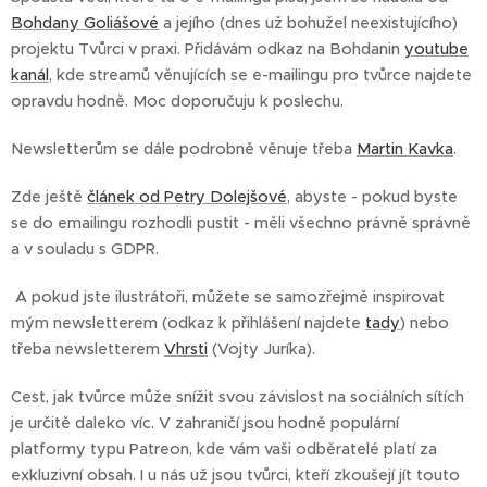
Bohdany Goliášové
a jejího (dnes už bohužel neexistujícího)
projektu Tvůrci v praxi. Přidávám odkaz na Bohdanin
youtube
kanál
, kde streamů věnujících se e-mailingu pro tvůrce najdete
opravdu hodně. Moc doporučuju k poslechu.
Newsletterům se dále podrobně věnuje třeba
Martin Kavka
.
Zde ještě
článek od Petry Dolejšové
, abyste - pokud byste
se do emailingu rozhodli pustit - měli všechno právně správně
a v souladu s GDPR.
A pokud jste ilustrátoři, můžete se samozřejmě inspirovat
mým newsletterem (odkaz k přihlášení najdete
tady
) nebo
třeba newsletterem
Vhrsti
(Vojty Juríka).
Cest, jak tvůrce může snížit svou závislost na sociálních sítích
je určitě daleko víc. V zahraničí jsou hodně populární
platformy typu Patreon, kde vám vaši odběratelé platí za
exkluzivní obsah. I u nás už jsou tvůrci, kteří zkoušejí jít touto