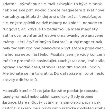
zdarma - výměnou za e-mail. Obvykle to bývá e-book
nebo nějaké pdf. Pokud chcete magnetem získat nové
kontakty, opět platí - dejte si s tím práci. Nenabízejte
nic, co jste spíchli za dvě minuty na koleni - nebude to
fungovat, ani když je to zadarmo. Já měla magnety
zatím dva: první antistresové omalovánky pro unavené
mámy - sérii čtyř vtipných ilustrací. Druhý magnet pak
byly týdenní rodinné plánovače k vytištění a připevnění
na lednici nebo nástěnku. Posílala jsem je vždy koncem
měsíce pro měsíc následující. Nachystat obojí mě stálo
opravdu hodně času, strávila jsem tím spoustu hodin.
Ale bohatě se mi to vrátilo. Do databáze mi to přineslo
stovky odběratelů.
Materiálů, které můžete jako ilustrátor posílat, je spoustu:
tapety na mobil nebo tablet, samolepky (tedy drobné
ilustrace, které si člověk vytiskne na samolepicí papír a pak
nastříhá), pexeso, malé printy nebo přáníčka k vytištění (třeba