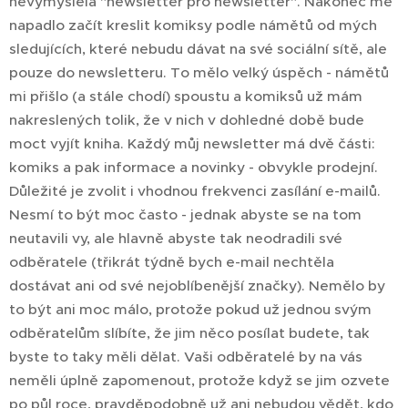
nevymýšlela "newsletter pro newsletter". Nakonec mě
napadlo začít kreslit komiksy podle námětů od mých
sledujících, které nebudu dávat na své sociální sítě, ale
pouze do newsletteru. To mělo velký úspěch - námětů
mi přišlo (a stále chodí) spoustu a komiksů už mám
nakreslených tolik, že v nich v dohledné době bude
moct vyjít kniha. Každý můj newsletter má dvě části:
komiks a pak informace a novinky - obvykle prodejní.
Důležité je zvolit i vhodnou frekvenci zasílání e-mailů.
Nesmí to být moc často - jednak abyste se na tom
neutavili vy, ale hlavně abyste tak neodradili své
odběratele (třikrát týdně bych e-mail nechtěla
dostávat ani od své nejoblíbenější značky). Nemělo by
to být ani moc málo, protože pokud už jednou svým
odběratelům slíbíte, že jim něco posílat budete, tak
byste to taky měli dělat. Vaši odběratelé by na vás
neměli úplně zapomenout, protože když se jim ozvete
po půl roce, pravděpodobně už ani nebudou vědět, kdo