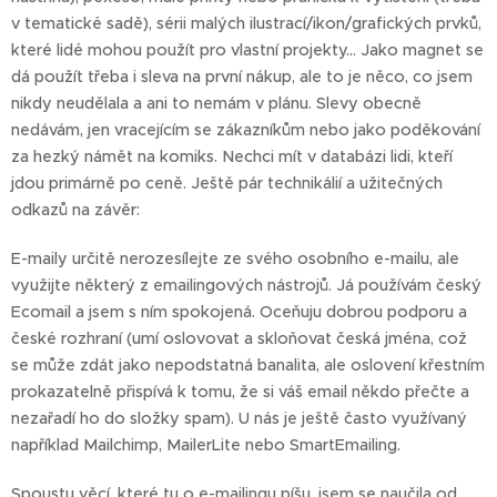
v tematické sadě), sérii malých ilustrací/ikon/grafických prvků,
které lidé mohou použít pro vlastní projekty... Jako magnet se
dá použít třeba i sleva na první nákup, ale to je něco, co jsem
nikdy neudělala a ani to nemám v plánu. Slevy obecně
nedávám, jen vracejícím se zákazníkům nebo jako poděkování
za hezký námět na komiks. Nechci mít v databázi lidi, kteří
jdou primárně po ceně. Ještě pár technikálií a užitečných
odkazů na závěr:
E-maily určitě nerozesílejte ze svého osobního e-mailu, ale
využijte některý z emailingových nástrojů. Já používám český
Ecomail a jsem s ním spokojená. Oceňuju dobrou podporu a
české rozhraní (umí oslovovat a skloňovat česká jména, což
se může zdát jako nepodstatná banalita, ale oslovení křestním
prokazatelně přispívá k tomu, že si váš email někdo přečte a
nezařadí ho do složky spam). U nás je ještě často využívaný
například Mailchimp, MailerLite nebo SmartEmailing.
Spoustu věcí, které tu o e-mailingu píšu, jsem se naučila od