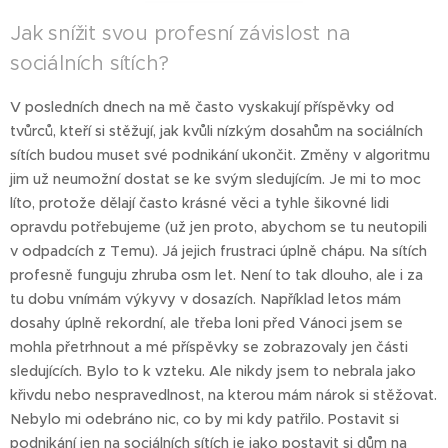
Jak snížit svou profesní závislost na
sociálních sítích?
V posledních dnech na mě často vyskakují příspěvky od
tvůrců, kteří si stěžují, jak kvůli nízkým dosahům na sociálních
sítích budou muset své podnikání ukončit. Změny v algoritmu
jim už neumožní dostat se ke svým sledujícím. Je mi to moc
líto, protože dělají často krásné věci a tyhle šikovné lidi
opravdu potřebujeme (už jen proto, abychom se tu neutopili
v odpadcích z Temu). Já jejich frustraci úplně chápu. Na sítích
profesně funguju zhruba osm let. Není to tak dlouho, ale i za
tu dobu vnímám výkyvy v dosazích. Například letos mám
dosahy úplně rekordní, ale třeba loni před Vánoci jsem se
mohla přetrhnout a mé příspěvky se zobrazovaly jen části
sledujících. Bylo to k vzteku. Ale nikdy jsem to nebrala jako
křivdu nebo nespravedlnost, na kterou mám nárok si stěžovat.
Nebylo mi odebráno nic, co by mi kdy patřilo. Postavit si
podnikání jen na sociálních sítích je jako postavit si dům na