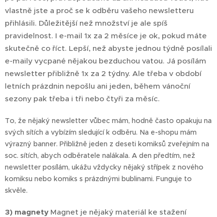
vlastně jste a proč se k odběru vašeho newsletteru
přihlásili. Důležitější než množství je ale spíš
pravidelnost. I e-mail 1x za 2 měsíce je ok, pokud máte
skutečně co říct. Lepší, než abyste jednou týdně posílali
e-maily vycpané nějakou bezduchou vatou. Já posílám
newsletter přibližně 1x za 2 týdny. Ale třeba v období
letních prázdnin nepošlu ani jeden, během vánoční
sezony pak třeba i tři nebo čtyři za měsíc.
To, že nějaký newsletter vůbec mám, hodně často opakuju na
svých sítích a vybízím sledující k odběru. Na e-shopu mám
výrazný banner. Přibližně jeden z deseti komiksů zveřejním na
soc. sítích, abych odběratele nalákala. A den předtím, než
newsletter posílám, ukážu vždycky nějaký střípek z nového
komiksu nebo komiks s prázdnými bublinami. Funguje to
skvěle.
3) magnety
Magnet je nějaký materiál ke stažení