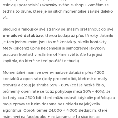
oslovuju potenciální zákazníky svého e-shopu. Zaměřím se
teď na to druhé, které je na sítích momentálně závislé daleko
víc.
Sledující a fanoušky své stránky se snažím přetáhnout do své
e-mailové databáze
, kterou buduju už přes tři roky. Jakmile
je tam jednou mám, jsou to mé kontakty, nikoliv kontakty
Mety (přičemž úplně nejcennější je samozřejmě jakýkoliv
pracovní kontakt v reálném off-line světě. Ale to je jiná
kapitola, do které se teď pouštět nebudu).
Momentálně mám ve své e-mailové databázi přes 4200
kontaktů a open rate (tedy procento lidi, kteří mé e-maily
otevírají a čtou) je zhruba 55% - 60% (což je hezké číslo,
průměrný open rate se totiž pohybuje mezi 30% - 40%). Je
to tedy cca 2500 lidí, které můžu oslovit kdykoliv potřebuju a
moje zpráva se k nim dostane bez ohledu na jakýkoliv
algoritmus. Oproti téměř 24.000 + 4.000 sledujícím, které
mám nyní na facebooku + instagramu je to sice jen asi