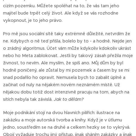
cizím pozemku. Můžete spoléhat na to, že vás tam jeho
majitel bude trpět celý život. Ale když se vás rozhodne
vykopnout, je to jeho právo.
Pro mě jsou sociální sítě taky extrémně důležité, netvrdím že
ne. Kdybych o ně teď přišla, bolelo by to - a hodně. Nejde jen
o zrádný algoritmus. Účet vám může kdykoliv kdokoliv ukrást
nebo ho Meta zablokovat. Jestli by takový zásah přežila moje
živnost, to nevím. Ale myslím, že spíš ano. Můj dům by byl
hodně poničený, ale zůstal by mi pozemek a časem by se mi
snad podařilo ho opravit. Nemusela bych to zabalit úplně a
začínat od nuly na nějakém novém neznámém místě. Už
nějakou dobu totiž dost intenzivně pracuju na tom, abych na
sítích nebyla tak závislá.
Jak to dělám?
Moje podnikání stojí na dvou hlavních pilířích: ilustrace na
zakázku a moje autorská tvorba a knihy. Když je v útlumu
jedno, soustředím se na druhé a celkem hezky se to vykrývá.
Obojí vyžaduje trochu jiný přístup, jinak sháním zakázky a jinak