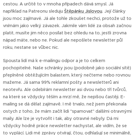
cestou. A určitě to v mnoha případech dává smysl. Já
například na Patreonu sleduju
Štěpánku Jislovou
. Její články
jsou moc zajímavé. Já ale tohle zkoušet nechci, protože už to
vnímám jako velký závazek. Jakmile vám lidé za obsah začnou
platit, musíte jim něco posílat bez ohledu na to, jestli zrovna
nápad máte, nebo ne. Pokud ale nepošlete newsletter půl
roku, nestane se vůbec nic.
Spousta lidí má k e-mailingu odpor a je to celkem
pochopitelné. Naše schránky jsou (podobně jako sociální sítě)
přeplněné obtěžujícím balastem, který nečteme nebo rovnou
mažeme. Já sama 99% reklamní pošty a newsletterů ani
neotevřu. Ale odebírám newsletter asi dvou nebo tří tvůrců,
na které se vždycky těším a mrzí mě, že nepíšou častěji. E-
mailing se dá dělat zajímavě. I mě trvalo, než jsem překonala
ostych z toho, že mám začít lidi "spamovat" dalšími otravnými
maily. Ale lze je vytvořit i tak, aby otravné nebyly. Dá mi
vždycky hodně práce newsletter nachystat, ale vidím, že se
to vyplácí. Lidi mé zprávy otvírají, čtou, odhlašují se minimálně,