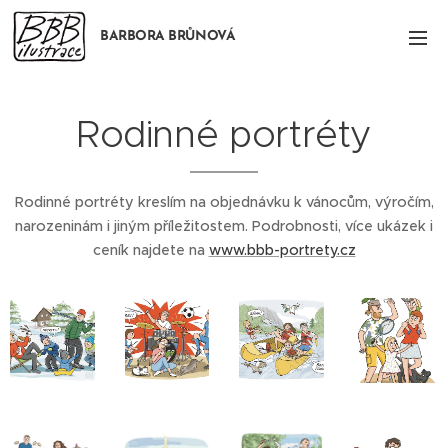
BARBORA BRŮNOVÁ
Rodinné portréty
Rodinné portréty kreslím na objednávku k vánocům, výročím,
narozeninám i jiným příležitostem. Podrobnosti, více ukázek i
ceník najdete na
www.bbb-portrety.cz